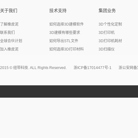
关于我们
技术支持
集团业务
了解橡皮泥
如何选择3D建模软件
3D个性化定制
联系我们
3D建模有哪些要求
3D打印机
全球合伙计划
如何导出STL文件
3D打印机耗材
加入橡皮泥
如何选择3D打印材料
3D扫描仪
2015 © 纽带科技. ALL Rights Reserved.
浙ICP备17014477号-1
浙公安网备案3