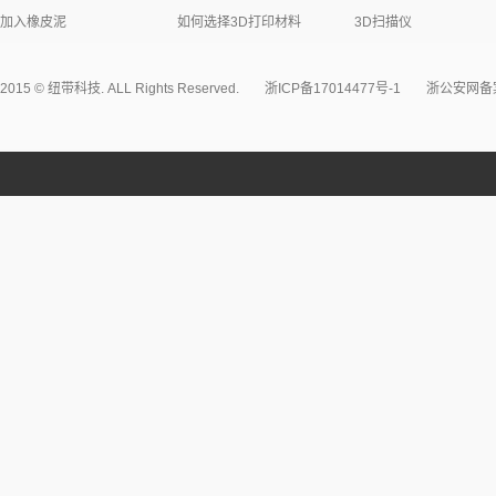
情、赌博、暴力、凶杀、恐怖或者教唆犯罪的； 8. 侮辱或者诽谤
加入橡皮泥
如何选择3D打印材料
3D扫描仪
有法律、行政法规禁止的其他内容的。
四、有关个人资料
用户同意: 1. 提供及时、详尽及准确的个人资料。 2. 同意接收
2015 © 纽带科技. ALL Rights Reserved.
浙ICP备17014477号-1
浙公安网备案3
资料，符合及时、详尽准确的要求。所有原始键入的资料将引用为
的姓名、地址、电子邮箱和笔名。除以下情况外: a) 用户授权本
程序要求本站提供用户的个人资料。
五、服务条款的修改
本网站有权在必要时修改服务条款，一旦条款及服务内容产生变
修改内容。如果不同意所改动的内容，用户可以主动取消获得的
用本网站信息服务，则视为接受服务条款的变动。
六、用户隐私制度
尊重用户个人隐私是本网站的一项基本政策。所以，本网站一定
编辑或透露其注册资料及保存在本网站中的非公开内容，除非有
础上认为透露这些信息在以下四种情况是必要的: 1. 遵守有关
2. 保持维护本网站的商标所有权。 3. 在紧急情况下竭力维护用
合其他相关的要求。
七、用户的帐号、密码和安全性
用户一旦注册成功，将获得一个密码和用户名。用户需谨慎合理