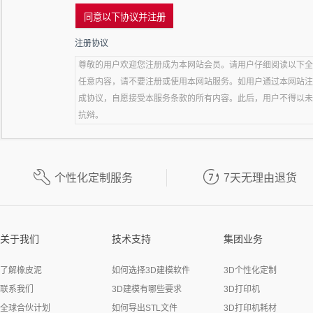
注册协议
尊敬的用户欢迎您注册成为本网站会员。请用户仔细阅读以下全
任意内容，请不要注册或使用本网站服务。如用户通过本网站注
成协议，自愿接受本服务条款的所有内容。此后，用户不得以未
抗辩。
一、本站服务条款的确认和接纳
本网站涉及的各项服务的所有权和运作权归本网站所有。本网站
务条款和操作规则严格执行。本服务条款的效力范围及于本网站


个性化定制服务
7天无理由退货
网站的任何服务时，应当受本服务条款的约束。
二、服务简介
本网站运用自己的操作系统通过国际互联网络为用户提供各项服务。
电脑、手机或其他上网设备。 2. 个人上网和支付与此服务有关
关于我们
技术支持
集团业务
三、用户在不得在本网站上发布下列违法信息
1. 反对宪法所确定的基本原则的； 2. 危害国家安全，泄露
了解橡皮泥
如何选择3D建模软件
3D个性化定制
的； 3. 损害国家荣誉和利益的； 4. 煽动民族仇恨、民族歧视，
联系我们
3D建模有哪些要求
3D打印机
政策，宣扬邪教和封建迷信的； 6. 散布谣言，扰乱社会秩序，破
全球合伙计划
如何导出STL文件
3D打印机耗材