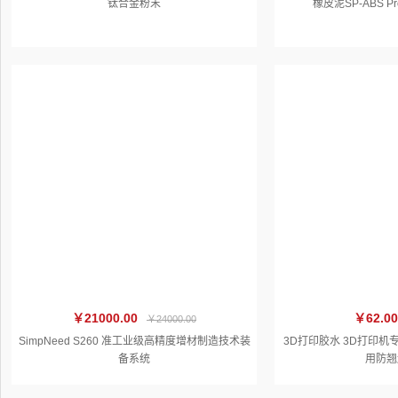
钛合金粉末
橡皮泥SP-ABS 
￥21000.00
￥62.0
￥24000.00
SimpNeed S260 准工业级高精度增材制造技术装
3D打印胶水 3D打印机
备系统
用防翘