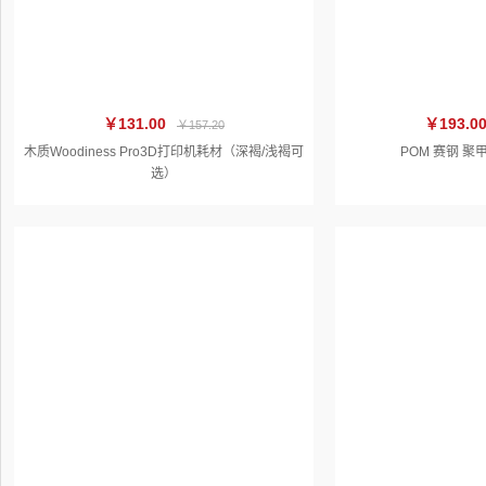
￥131.00
￥193.0
￥157.20
木质Woodiness Pro3D打印机耗材（深褐/浅褐可
POM 赛钢 聚
选）