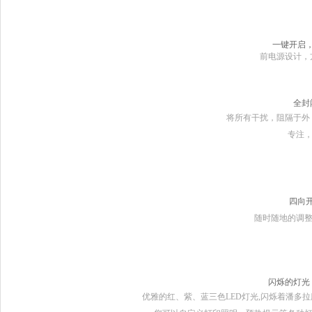
一键开启
前电源设计，
全封
将所有干扰，阻隔于外
专注
四向
随时随地的
调
闪烁的灯光
优雅的红、紫、蓝三色
LED
灯光
,
闪烁着潘多拉