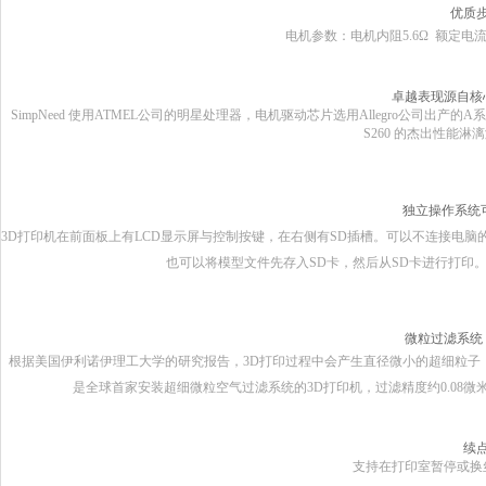
优质
电机参数：电机内阻
5.6
Ω
额定电
卓越表现源自核
SimpNeed
使用
ATMEL
公司的明星处理器，电机驱动芯片选用
Allegro
公司出产的
A
系
S260 的杰出性能
独立操作系统
3D
打印机在前面板上有
LCD
显示屏与控制按键，在右侧有
SD
插槽。可以不连接电脑
也可以将模型文件先存入
SD
卡，然后从
SD
卡进行打印
微粒过滤系统
根据美国伊利诺伊理工大学的研究报告，
3D
打印过程中会产生直径微小的超细粒子，这
是全球首家安装超细微粒空气过滤系统的
3D
打印机，过滤精度约
0.08
微
续
支持在打印室暂停或换