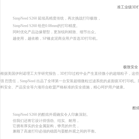
准工业级
3D
SimpNeed S260
延续高精度传统，再次挑战打印极致，
SimpNeed S260
给您
0.08mm
的打印精度。
同时优化产品边缘塑型，更加锐利精致、细节出众。
越使用，越依赖，
SP
橡皮泥商业用户首选
3D
打印机。
极致安全
根据美国伊利诺理工大学研究报告，
3D
打印过程中会产生直径微小的超细粒子，这些
强 烈责任，SimpNeed 出品了全球第一台安装超细微粒过滤系统的桌面级
3D
打印机。
料安全、产品安全等六项符合欧盟严格标准的安全措施，精心呵护用户健康。
酷
SimpNeed S260
的酷炫外观确实令人印象深刻。
但我们还将它设计得强劲、结实、耐用，
它拥有厚实的全金属架构，铮亮的外壳，
兼顾了高速打印必须的稳固与耍酷外观之间的平衡。