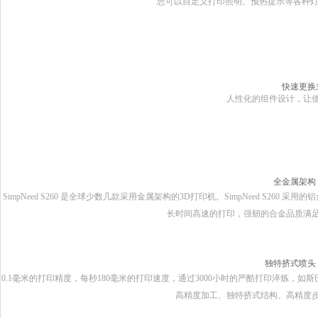
您可以自定义打印照明、预热提示等各种
快速更换
人性化的组件设计，让
全金属架构
SimpNeed S260
是全球少数几款采用金属架构的
3D
打印机。
SimpNeed S260
采用的铝
长时间高速的打印，强韧的合金品质满
独特挤式喷头
0.1
毫米的打印精度，每秒
180
毫米的打印速度，通过
3000
小时的严酷打印淬炼，如斯
高精度加工、独特挤式结构、高精度