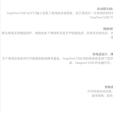
自动喷头校
SimpNeed S260
在
XYZ
轴上安装了精准的传感系统，您只需进行一次简单的软件
SimpNeed S260
拖链保
喷头电缆采用拖链保护，拖链由多个增强性尼龙关节链接组成，具有良好的抗拉、
双电源设计，
为了将温控误差对打印精度的影响降至最低，
SimpNeed S260
的控制系统采用了双
差。
Simpneed S260
的卓越打印，
智能
打印结束自动关机
,
超强省电，延长