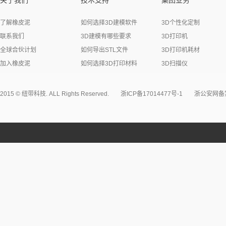
关于我们
技术支持
集团业务
了解橡皮泥
如何选择3D建模软件
3D个性化定制
联系我们
3D建模有哪些要求
3D打印机
全球合伙计划
如何导出STL文件
3D打印机耗材
加入橡皮泥
如何选择3D打印材料
3D扫描仪
2015 © 纽带科技. ALL Rights Reserved.
浙ICP备17014477号-1
浙公安网备案3