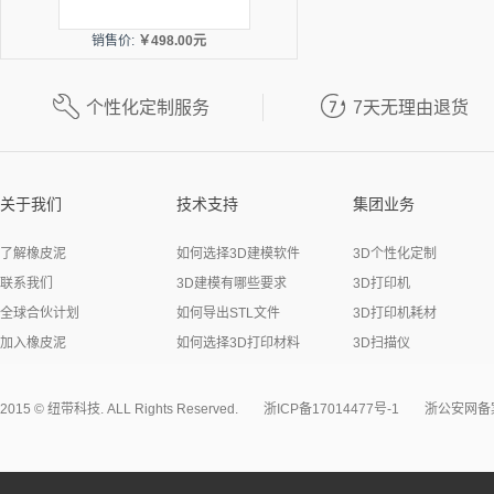
销售价:
￥498.00元
月销量:
18


个性化定制服务
7天无理由退货
关于我们
技术支持
集团业务
了解橡皮泥
如何选择3D建模软件
3D个性化定制
联系我们
3D建模有哪些要求
3D打印机
全球合伙计划
如何导出STL文件
3D打印机耗材
加入橡皮泥
如何选择3D打印材料
3D扫描仪
2015 © 纽带科技. ALL Rights Reserved.
浙ICP备17014477号-1
浙公安网备案3