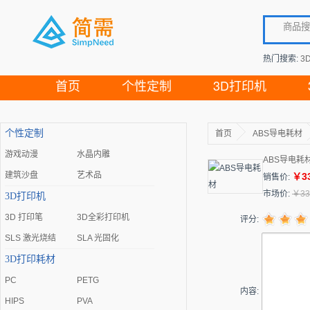
热门搜索:
3
首页
个性定制
3D打印机
个性定制
首页
ABS导电耗材
游戏动漫
水晶内雕
ABS导电耗
建筑沙盘
艺术品
￥3
销售价:
市场价:
￥33
3D打印机
3D 打印笔
3D全彩打印机
评分:
SLS 激光烧结
SLA 光固化
3D打印耗材
PC
PETG
内容:
HIPS
PVA